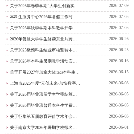
测试成绩以及成绩确认时间窗口开放
2026-07-09
关于2026年春季学期“大学生创新实
的通知
践”学分认定延长申请期限的通知
2026-07-03
本科生服务中心2026年暑假工作时间
通知
2026-07-03
关于2026年秋季学期本科教学开学安
排有关事项的通知
2026-06-26
2026年复旦大学学生修读东北片跨校
辅修录取名单
2026-06-25
关于2025级预科生结业审核暨转本科
阶段录取工作安排的通知
2026-06-16
关于2026年本科生暑期教学活动安排
与选课的通知
2026-06-15
关于开展2027年加拿大Mitacs本科生实
习项目申请与推荐工作的通知
2026-06-08
上海市2026年度“云创未来·加快数字教
材建设与应用交流会”举行
2026-06-05
关于2026届毕业班留学生学费结算事
宜的通知
2026-06-05
关于2026届毕业班普通本科生学费结
算事宜的通知
2026-06-03
关于征集第五届教育评价学术年会会
议论文的通知
2026-06-01
关于南京大学2026年暑期学校报名通