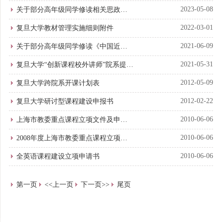
2023-05-08
关于部分高年级同学修读相关思政课
程毕业审核学分认定的问答
2022-03-01
复旦大学教材管理实施细则附件
2021-06-09
关于部分高年级同学修读《中国近现
代史纲要》、《思想道德与法治》课
2021-05-31
复旦大学“创新课程校外讲师”院系提名
程的问答
表
2012-05-09
复旦大学跨院系开课计划表
2012-02-22
复旦大学研讨型课程建设申报书
2010-06-06
上海市教委重点课程立项文件及申报
表
2010-06-06
2008年度上海市教委重点课程立项文
件及申报表
2010-06-06
全英语课程建设立项申请书
第一页
<<上一页
下一页>>
尾页