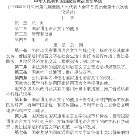
中华人民共和国国家通用语言文字法
(2000年10月31日第九届全国人民代表大会常务委员会第十八次会
议通过)
目 录
第一章 总 则
第二章 国家通用语言文字的使用
第三章 管理和监督
第四章 附 则
第一章 总 则
第一条
为推动国家通用语言文字的规范化、标准化及其健康
发展，使国家通用语言文字在社会生活中更好地发挥作用，促进各
民族、各地区经济文化交流，根据宪法，制定本法。
第二条
本法所称的国家通用语言文字是普通话和规范汉字。
第三条
国家推广普通话，推行规范汉字。
第四条
公民有学习和使用国家通用语言文字的权利。
国家为公民学习和使用国家通用语言文字提供条件。
地方各级人民政府及其有关部门应当采取措施，推广普通话和
推行规范汉字。
第五条
国家通用语言文字的使用应当有利于维护国家主权和
民族尊严，有利于国家统一和民族团结，有利于社会主义物质文明
建设和精神文明建设。
第六条
国家颁布国家通用语言文字的规范和标准，管理国家
通用语言文字的社会应用，支持国家通用语言文字的教学和科学研
究，促进国家通用语言文字的规范、丰富和发展。
第七条
国家奖励为国家通用语言文字事业做出突出贡献的组