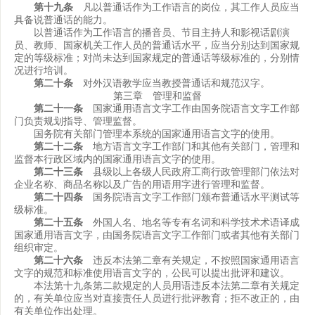
第十九条
凡以普通话作为工作语言的岗位，其工作人员应当
具备说普通话的能力。
以普通话作为工作语言的播音员、节目主持人和影视话剧演
员、教师、国家机关工作人员的普通话水平，应当分别达到国家规
定的等级标准；对尚未达到国家规定的普通话等级标准的，分别情
况进行培训。
第二十条
对外汉语教学应当教授普通话和规范汉字。
第三章 管理和监督
第二十一条
国家通用语言文字工作由国务院语言文字工作部
门负责规划指导、管理监督。
国务院有关部门管理本系统的国家通用语言文字的使用。
第二十二条
地方语言文字工作部门和其他有关部门，管理和
监督本行政区域内的国家通用语言文字的使用。
第二十三条
县级以上各级人民政府工商行政管理部门依法对
企业名称、商品名称以及广告的用语用字进行管理和监督。
第二十四条
国务院语言文字工作部门颁布普通话水平测试等
级标准。
第二十五条
外国人名、地名等专有名词和科学技术术语译成
国家通用语言文字，由国务院语言文字工作部门或者其他有关部门
组织审定。
第二十六条
违反本法第二章有关规定，不按照国家通用语言
文字的规范和标准使用语言文字的，公民可以提出批评和建议。
本法第十九条第二款规定的人员用语违反本法第二章有关规定
的，有关单位应当对直接责任人员进行批评教育；拒不改正的，由
有关单位作出处理。