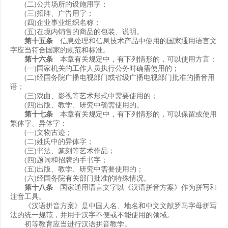
(二)公共场所的设施用字；
(三)招牌、广告用字；
(四)企业事业组织名称；
(五)在境内销售的商品的包装、说明。
第十五条
信息处理和信息技术产品中使用的国家通用语言文
字应当符合国家的规范和标准。
第十六条
本章有关规定中，有下列情形的，可以使用方言：
(一)国家机关的工作人员执行公务时确需使用的；
(二)经国务院广播电视部门或省级广播电视部门批准的播音用
语；
(三)戏曲、影视等艺术形式中需要使用的；
(四)出版、教学、研究中确需使用的。
第十七条
本章有关规定中，有下列情形的，可以保留或使用
繁体字、异体字：
(一)文物古迹；
(二)姓氏中的异体字；
(三)书法、篆刻等艺术作品；
(四)题词和招牌的手书字；
(五)出版、教学、研究中需要使用的；
(六)经国务院有关部门批准的特殊情况。
第十八条
国家通用语言文字以《汉语拼音方案》作为拼写和
注音工具。
《汉语拼音方案》是中国人名、地名和中文文献罗马字母拼写
法的统一规范，并用于汉字不便或不能使用的领域。
初等教育应当进行汉语拼音教学。