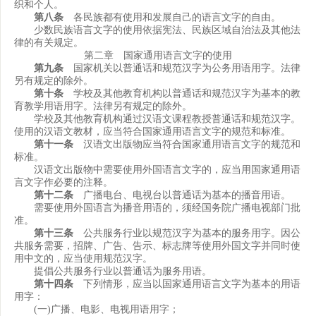
织和个人。
第八条
各民族都有使用和发展自己的语言文字的自由。
少数民族语言文字的使用依据宪法、民族区域自治法及其他法
律的有关规定。
第二章 国家通用语言文字的使用
第九条
国家机关以普通话和规范汉字为公务用语用字。法律
另有规定的除外。
第十条
学校及其他教育机构以普通话和规范汉字为基本的教
育教学用语用字。法律另有规定的除外。
学校及其他教育机构通过汉语文课程教授普通话和规范汉字。
使用的汉语文教材，应当符合国家通用语言文字的规范和标准。
第十一条
汉语文出版物应当符合国家通用语言文字的规范和
标准。
汉语文出版物中需要使用外国语言文字的，应当用国家通用语
言文字作必要的注释。
第十二条
广播电台、电视台以普通话为基本的播音用语。
需要使用外国语言为播音用语的，须经国务院广播电视部门批
准。
第十三条
公共服务行业以规范汉字为基本的服务用字。因公
共服务需要，招牌、广告、告示、标志牌等使用外国文字并同时使
用中文的，应当使用规范汉字。
提倡公共服务行业以普通话为服务用语。
第十四条
下列情形，应当以国家通用语言文字为基本的用语
用字：
(一)广播、电影、电视用语用字；