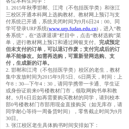
各位本科生同学：
1. 2015年秋季邯郸、江湾（不包括医学类）和张江
三校区开通本科网上选购教材。教材网上预订与支
付系统已开通，系统关闭时间为9月6日24：00。同
学可登录URP系统(
www.urp.fudan.edu.cn
)，进入“教
务系统”，在“选课退课”栏目中，点击“教材选购”菜
单，进行教材网上预订和通过网银支付。
完成预定
但未支付的订单，可以退订作废；支付完成后的订
单不能修改。如需再选购，可重新登网选购、支
付，生成新的订单。
2. 邯郸和江湾（不包括医学类）校区的老生，教材
集中发放时间为2015年9月5日、6日两天，时间：上
午8：30—下午4：30，请同学携带一卡通、学生证
或身份证前来0号楼教材门市，领取网购书单和教
材。9月6日后如再需要购买教材的同学，请到校本
部0号楼教材门市部用现金直接购买（如无库存，请
同学耐心等待一周备货时间），零售截止时间为9月
30日。
3. 张江校区老生具体购书时间安排如下：