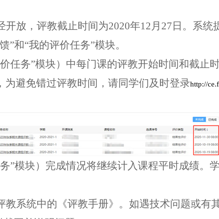
经开放，
评教截止时间为
2020
年
12
月
27
日。
系统
馈
”
和
“
我的评价任务
”
模块。
价任务
”
模块）中每门课的评教开始时间和截止
，为避免错过评教时间，请同学们及时登录
http://ce
务
”
模块）完成情况将继续计入课程平时成绩。
评教系统中的《评教手册》。如遇技术问题或有