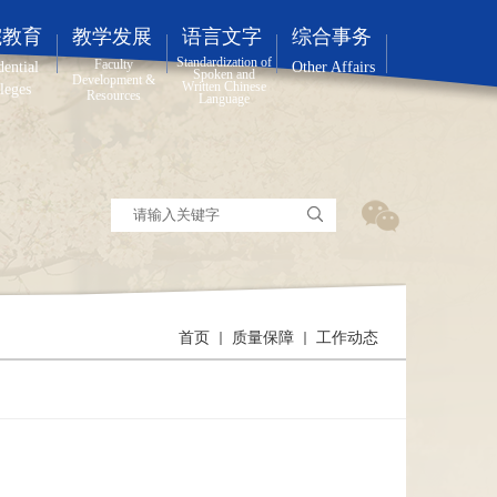
院教育
教学发展
语言文字
综合事务
Standardization of
Faculty
dential
Other Affairs
Spoken and
Development &
Written Chinese
leges
Resources
Language
首页
质量保障
工作动态