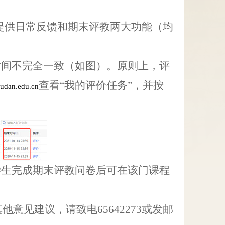
提供日常反馈和期末评教两大功能（均
时间不完全一致（如图）。原则上，评
查看
“
我的评价任务
”
，并按
.fudan.edu.cn
学生完成期末评教问卷后可在该门课程
其他意见建议，请致电
65642273
或发邮