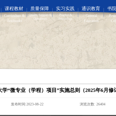
课程教材
质量保障
实习实践
通识教育
书
Quality Support &
Practice &
Curriculum &
General
Resi
Operations
Internships
Textbooks
Education
Col
大学“微专业（学程）项目”实施总则（2025年6月修
发布时间:2023-08-22 浏览次数:
26404