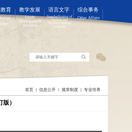
院教育
教学发展
语言文字
综合事务
Standardization of
Faculty
dential
Other Affairs
Spoken and
Development &
Written Chinese
leges
Resources
Language
首页
信息公开
规章制度
专业培养
订版）